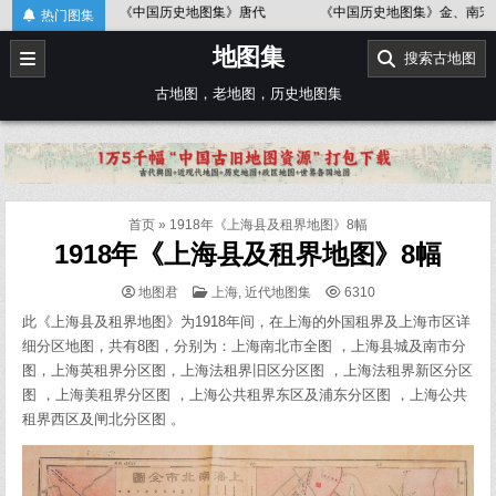
Skip
历史地图集》唐代
《中国历史地图集》金、南宋
《中国历史地图集
热门图集
to
地图集
content
搜索古地图
古地图，老地图，历史地图集
首页
»
1918年《上海县及租界地图》8幅
1918年《上海县及租界地图》8幅
POSTED
地图君
上海
,
近代地图集
6310
IN
此《上海县及租界地图》为1918年间，在上海的外国租界及上海市区详
细分区地图，共有8图，分别为：上海南北市全图 ，上海县城及南市分
图，上海英租界分区图，上海法租界旧区分区图 ，上海法租界新区分区
图 ，上海美租界分区图 ，上海公共租界东区及浦东分区图 ，上海公共
租界西区及闸北分区图 。