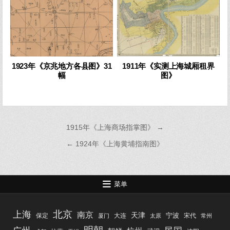
1923年《京兆地方各县图》31
1911年《实测上海城厢租界
幅
图》
文
1915年《上海商场指掌图》 →
章
← 1924年《上海黄埔指南图》
导
航
菜单
北京
上海
南京
天津
宁波
保定
大连
宋代
厦门
太原
常州