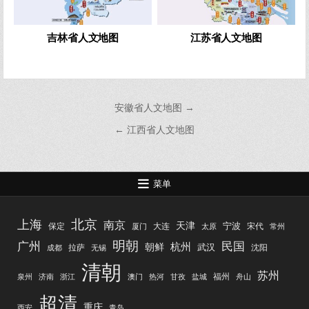
吉林省人文地图
江苏省人文地图
文
安徽省人文地图 →
章
← 江西省人文地图
导
航
菜单
北京
上海
南京
天津
宁波
保定
大连
宋代
厦门
太原
常州
明朝
广州
民国
杭州
朝鲜
武汉
拉萨
沈阳
成都
无锡
清朝
苏州
福州
泉州
济南
浙江
澳门
热河
甘孜
盐城
舟山
超清
重庆
西安
青岛