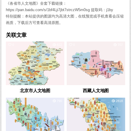
《各省市人文地图》全套下载链接：
https://pan.baidu.com/s/1bf4Lji7jbt7strczW5m0sg 提取码：j1by
特别提醒：本站提供的图源均为高清大图，在线预览或手机查看会压缩
画质，下载后方可查看高清原图。
关联文章
0
822
0
707
北京市人文地图
西藏人文地图
0
790
0
2818