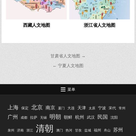
西藏人文地图
浙江省人文地图
文
甘肃省人文地图 →
章
← 宁夏人文地图
导
航
菜单
北京
上海
南京
天津
宁波
保定
大连
宋代
厦门
太原
常州
明朝
广州
民国
杭州
朝鲜
武汉
拉萨
沈阳
成都
无锡
清朝
苏州
福州
泉州
济南
浙江
澳门
热河
甘孜
盐城
舟山