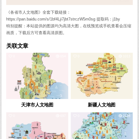
《各省市人文地图》全套下载链接：
https://pan.baidu.com/s/1bf4Lji7jbt7strczW5m0sg 提取码：j1by
特别提醒：本站提供的图源均为高清大图，在线预览或手机查看会压缩
画质，下载后方可查看高清原图。
关联文章
0
654
0
1013
天津市人文地图
新疆人文地图
0
697
0
2128