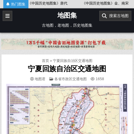
Skip
《中国历史地图集》唐代
《中国历史地图集》金、南宋
《中
热门图集
to
地图集
content
搜索古地图
古地图，老地图，历史地图集
首页
»
宁夏回族自治区交通地图
宁夏回族自治区交通地图
POSTED
地图君
各省市政区交通地图
1658
IN