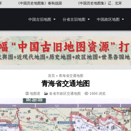
》东汉
《中国历史地图集》五代十国
中国地图出版社《世界历史地
中国古旧地图
分省古旧地图
中国政区地图
首页
»
青海省交通地图
青海省交通地图
POSTED
地图君
各省市政区交通地图
1666
浏览
IN