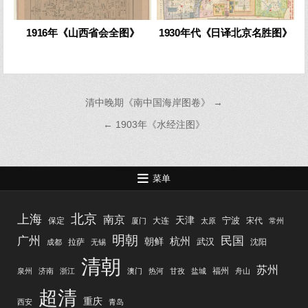
1916年《山西省会全图》
1930年代《日译北京名胜图》
文
清中晚期《南中国海岸图卷》 →
章
← 1903年《水经注图》
导
航
菜单
北京
上海
南京
天津
宁波
保定
大连
宋代
厦门
太原
常州
明朝
广州
民国
杭州
朝鲜
武汉
拉萨
沈阳
成都
无锡
清朝
苏州
福州
泉州
济南
浙江
澳门
热河
甘孜
盐城
舟山
超清
重庆
西安
青岛