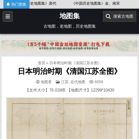
Skip
历史地图集》唐代
《中国历史地图集》金、南宋
《中国历史地图集
热门图集
to
地图集
content
搜索古地图
古地图，老地图，历史地图集
首页
»
日本明治时期《清国江苏全图》
日本明治时期《清国江苏全图》
POSTED
地图君
江苏
,
近代地图
6056
IN
【文件大小】76.01MB 【地图尺寸】12299*10430