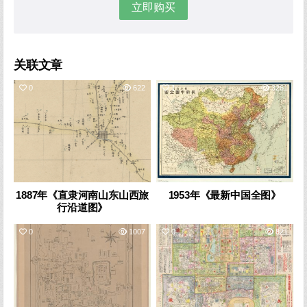
立即购买
关联文章
0
622
1
3261
1887年《直隶河南山东山西旅
1953年《最新中国全图》
行沿道图》
0
1007
0
821