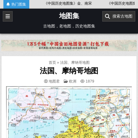
Skip
唐代
《中国历史地图集》金、南宋
《中国历史地图集》春秋战国
热门图集
to
地图集
content
搜索古地图
古地图，老地图，历史地图集
首页
»
法国、摩纳哥地图
法国、摩纳哥地图
POSTED
地图君
欧洲
1879
IN