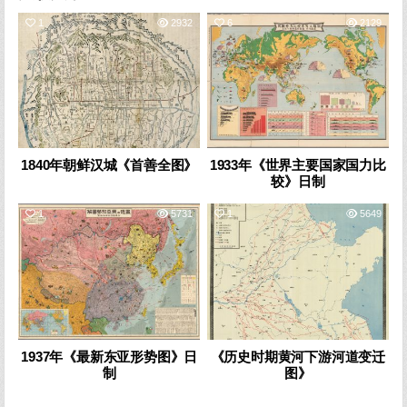
1
2932
6
2129
1840年朝鲜汉城《首善全图》
1933年《世界主要国家国力比
较》日制
1
5731
1
5649
1937年《最新东亚形势图》日
《历史时期黄河下游河道变迁
制
图》