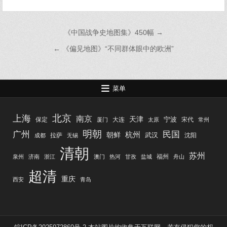
文
《中国战争史地图集》450幅 →
章
← 《偏见地图》“不同群体眼中的欧洲”
导
航
菜单
北京
上海
南京
天津
宁波
保定
大连
宋代
厦门
太原
常州
明朝
广州
民国
杭州
朝鲜
武汉
拉萨
沈阳
成都
无锡
清朝
苏州
福州
泉州
济南
浙江
澳门
热河
甘孜
盐城
舟山
超清
重庆
西安
青岛