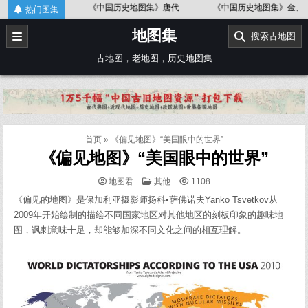
Skip
《中国历史地图集》唐代
《中国历史地图集》金、南宋
《中国
热门图集
to
地图集
content
搜索古地图
古地图，老地图，历史地图集
首页
»
《偏见地图》“美国眼中的世界”
《偏见地图》“美国眼中的世界”
POSTED
地图君
其他
1108
IN
《偏见的地图》是保加利亚摄影师扬科•萨佛诺夫Yanko Tsvetkov从
2009年开始绘制的描绘不同国家地区对其他地区的刻板印象的趣味地
图，讽刺意味十足，却能够加深不同文化之间的相互理解。