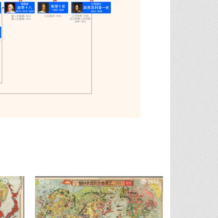
4389
0
2651