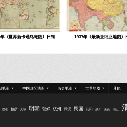
24年《世界新卡通鸟瞰图》日制
1937年《最新亚细亚地图》
旧地图
中国政区地图
历史地图
世界地图
其他
明朝
民国
杭州
朝鲜
武汉
拉萨
沈阳
成都
无锡
泉州
济南
浙江