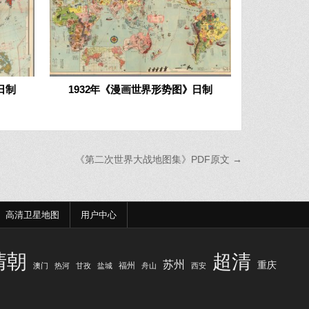
日制
1932年《漫画世界形势图》日制
《第二次世界大战地图集》PDF原文 →
高清卫星地图
用户中心
清朝
超清
苏州
重庆
福州
澳门
热河
甘孜
盐城
舟山
西安