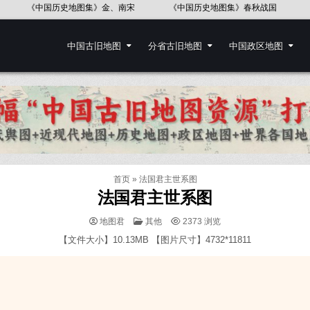
《中国历史地图集》春秋战国
《中国历史地图集》辽、北宋
中国古旧地图
分省古旧地图
中国政区地图
首页
»
法国君主世系图
法国君主世系图
POSTED
地图君
其他
2373
浏览
IN
【文件大小】10.13MB 【图片尺寸】4732*11811