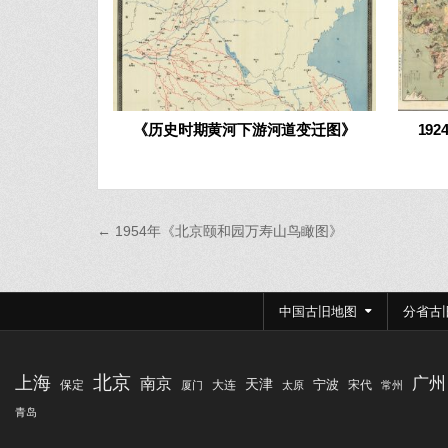
《历史时期黄河下游河道变迁图》
19
文
← 1954年《北京颐和园万寿山鸟瞰图》
章
导
航
中国古旧地图
分省古
北京
上海
广州
南京
天津
宁波
保定
大连
宋代
厦门
太原
常州
青岛