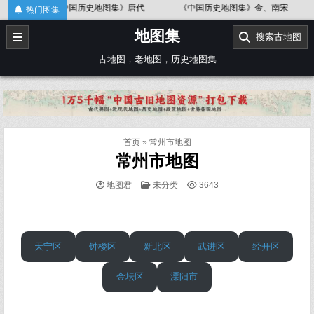
Skip
《中国历史地图集》金、南宋
《中国历史地图集》春秋战国
热门图集
to
地图集
content
搜索古地图
古地图，老地图，历史地图集
首页
»
常州市地图
常州市地图
POSTED
地图君
未分类
3643
IN
天宁区
钟楼区
新北区
武进区
经开区
金坛区
溧阳市