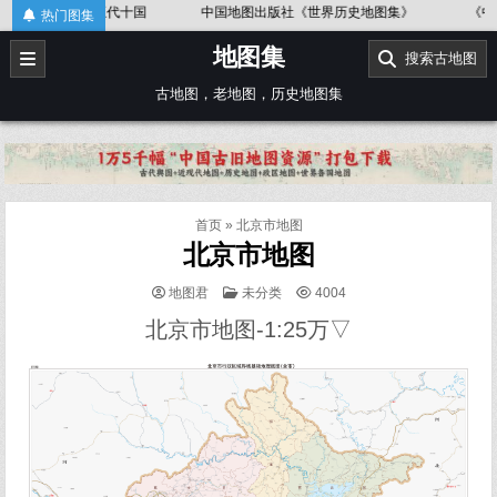
Skip
史地图集》
《中国语言地图集》37幅
《第一次世界大战地图集(英文版
热门图集
to
地图集
content
搜索古地图
古地图，老地图，历史地图集
首页
»
北京市地图
北京市地图
POSTED
地图君
未分类
4004
IN
北京市地图-1:25万▽