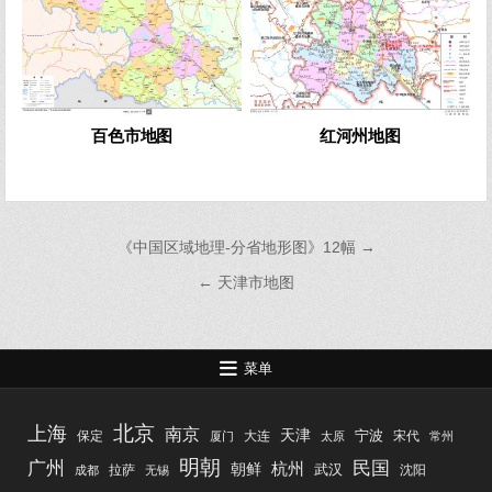
百色市地图
红河州地图
文
《中国区域地理-分省地形图》12幅 →
章
← 天津市地图
导
航
菜单
北京
上海
南京
天津
宁波
保定
大连
宋代
厦门
太原
常州
明朝
广州
民国
杭州
朝鲜
武汉
拉萨
沈阳
成都
无锡