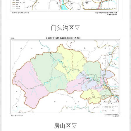
门头沟区▽
房山区▽