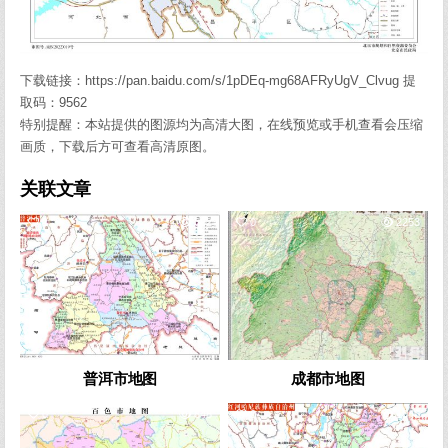
下载链接：https://pan.baidu.com/s/1pDEq-mg68AFRyUgV_Clvug 提
取码：9562
特别提醒：本站提供的图源均为高清大图，在线预览或手机查看会压缩
画质，下载后方可查看高清原图。
关联文章
1
692
0
2253
普洱市地图
成都市地图
0
848
0
1046