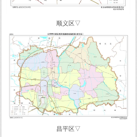
顺义区▽
昌平区▽