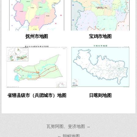
抚州市地图
宝鸡市地图
0
905
0
681
省辖县级市（兵团城市）地图
日喀则地图
文
瓦努阿图、斐济地图 →
章
← 朝鲜地图