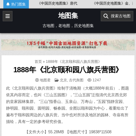
Skip
《中国历史地图集》唐代
《中国历史地图集》金、南宋
《
热门图集
to
地图集
content
搜索古地图
古地图，老地图，历史地图集
首页
»
1888年《北京颐和园八旗兵营图》
1888年《北京颐和园八旗兵营图》
POSTED
地图君
北京
,
古代舆图
1247
IN
此《北京颐和园八旗兵营图》绘制于清晚期（大概1888年前后），图题
依其内容而定，也叫《三山五园图》，“三山五园”泛指清代北京西北郊
的皇家园林集群。 “三山”指香山、玉泉山、万寿山，“五园”指静宜园、
静明园、颐和园、圆明园、畅春园。全图以颐和园为中心，着重绘出了
遍布于颐和园周边的八旗兵营。当中也对所涉及地区的园林、寺庙有所
描绘，具有一定的参考研究价值。
【文件大小】55.28MB 【地图尺寸】19838*11508