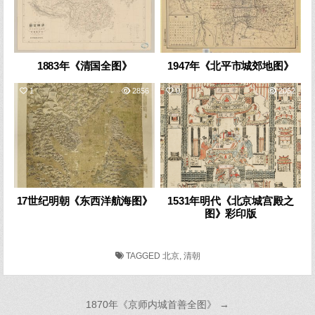
1883年《清国全图》
1947年《北平市城郊地图》
1
2856
0
2052
17世纪明朝《东西洋航海图》
1531年明代《北京城宫殿之
图》彩印版
TAGGED
北京
,
清朝
文
1870年《京师内城首善全图》 →