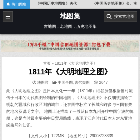
Skip
《中国历史地图集》唐代
《中国历史地图集》金、南宋
《中国历史
热门图集
to
地图集
content
搜索古地图
古地图，老地图，历史地图集
首页
»
1811年《大明地理之图》
1811年《大明地理之图》
POSTED
地图君
中国全图
,
古代舆图
2647
IN
此《大明地理之图》是日本文化十一年（1811年）细谷源俊根据当时流
传于日本的明代舆图绘制的中国地图，《大明地理图》不仅细致描绘了
明朝的疆域和行政区划的城市，还在图中标注了长城和许多与三国有关
的地名及说明文字。 地图上还描绘了一艘从日本九州开往中国宁波的帆
船，这是当时最主要的中日贸易路线，表现了江户时代日本人对东亚地
缘格局的知识。
【文件大小】122MB 【地图尺寸】29008*23339