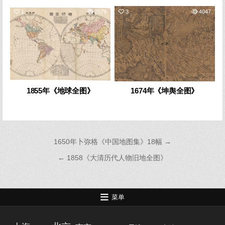
1
2579
3
4047
1855年《地球全图》
1674年《坤舆全图》
文
1650年卜弥格《中国地图集》18幅 →
章
← 1858《大清历代人物旧地全图》
导
航
菜单