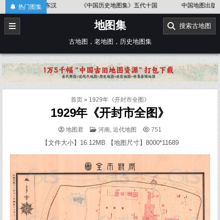
Skip
》东汉
《中国历史地图集》五代十国
中国地图出版社《世界历史地
热门图集
to
地图集
content
搜索古地图
古地图，老地图，历史地图集
首页
»
1929年《开封市全图》
1929年《开封市全图》
POSTED
地图君
河南
,
近代地图
751
IN
【文件大小】16.12MB 【地图尺寸】8000*11689