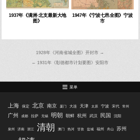
1937年《满洲·北支最新大地
1947年《宁波七邑全图》宁波
图》
市
文
1928年《河南省城全图》开封市 →
章
← 1931年《彰德都市计划要图》安阳市
导
航
菜单
北京
上海
南京
天津
宁波
保定
大连
宋代
厦门
太原
常州
明朝
广州
民国
杭州
朝鲜
武汉
拉萨
沈阳
成都
无锡
清朝
苏州
福州
泉州
济南
浙江
澳门
热河
甘孜
盐城
舟山