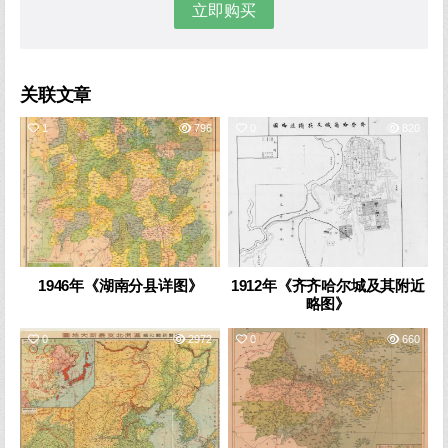
立即购买
关联文章
1
796
0
820
1946年《湖南分县详图》
1912年《齐齐哈尔城及其附近
略图》
0
2972
0
660