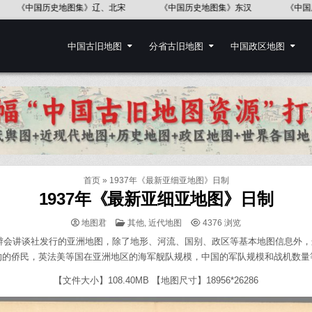
中国地图出版社《世界历史地图集》
《中国语言地图集》37幅
《
中国古旧地图
分省古旧地图
中国政区地图
首页
»
1937年《最新亚细亚地图》日制
1937年《最新亚细亚地图》日制
POSTED
地图君
其他
,
近代地图
4376
浏览
IN
雄辩会讲谈社发行的亚洲地图，除了地形、河流、国别、政区等基本地图信息外
的的侨民，英法美等国在亚洲地区的海军舰队规模，中国的军队规模和战机数量
【文件大小】108.40MB 【地图尺寸】18956*26286