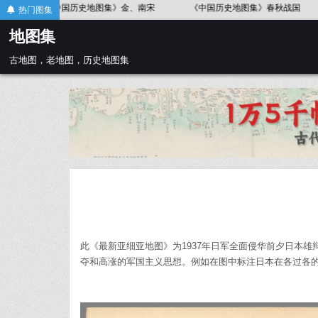
Skip
北宋
《中国历史地图集》东汉
《中国历史地图集》五代十国
热门图集
to
地图集
content
古地图，老地图，历史地图集
此《最新亚细亚地图》为1937年日军全面侵华前夕日本
夺和高涨的军国主义思想。例如在图中标注日本在各过各