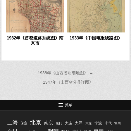
1932年《首都道路系统图》南
1933年《中国电报线路图》
京市
文
1938年《山西省明细地图》 →
章
← 1947年《山西省分县详图》
导
航
菜单
北京
上海
南京
天津
宁波
保定
大连
宋代
厦门
太原
常州