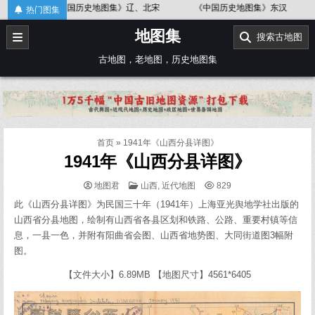
Skip
中国历史地图集》辽、北宋
《中国历史地图集》东汉
《中国历史地
热门图集
to
地图集
content
搜索古地图
古地图，老地图，历史地图集
首页
»
1941年《山西分县详图》
1941年《山西分县详图》
POSTED
地图君
山西
,
近代地图
829
IN
此《山西分县详图》为民国三十年（1941年）上海亚光舆地学社出版的
山西省分县地图，绘制有山西省各县区划和铁路、公路、重要村镇等信
息，一县一色，并附有阳曲省会图、山西省地势图、大同街道图3幅附
图。
【文件大小】6.89MB 【地图尺寸】4561*6405